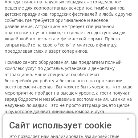
Аренда скачек на надувных лошадках – это идеальное
решение для корпоративных вечеринок, тимбилдингов,
детских праздников, городских фестивалей и любых других
событий, где требуется оригинальное и веселое
развлечение. Аттракцион не требует специальной
подготовки от участников, что делает его доступным для
людей любого возраста и физической формы. Просто
запрыгивайте на своего "коня" и мчитесь к финишу,
преодолевая смех и азарт соперников.
Помимо самого оборудования, мы предлагаем полный
комплекс услуг по доставке, установке и демонтажу
аттракциона. Наши специалисты обеспечат
бесперебойную работу и безопасность на протяжении
всего времени аренды. Вы можете быть уверены, что ваше
мероприятие пройдет на высшем уровне, а гости получат
заряд бодрости и незабываемые воспоминания. Скачки на
надувных лошадках – это не просто аттракцион, это целое
шоу, которое добавит динамики, юмора и духа
соревнования в любой праздник. Это возможность
×
Сайт использует cookie
отвлечься от повседневности, окунуться в мир
беззаботного веселья и испытать настоящий прилив
адреналина, не рискуя при этом получить травму.
Это позволяет нам анализировать взаимодействие