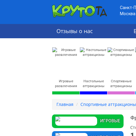
Санкт-
Москва
Отзывы о нас
Игровые
Настольные
Спортивные
развлечения
аттракционы
аттракционы
Главная
Спортивные аттракционы
Ф
ИГРОВЫЕ
Ст
1