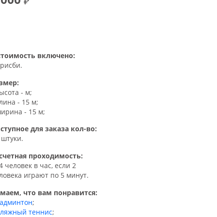
стоимость включено:
фрисби.
змер:
высота - м;
длина - 15 м;
ширина - 15 м;
ступное для заказа кол-во:
4 штуки.
счетная проходимость:
24 человек в час, если 2
ловека играют по 5 минут.
маем, что вам понравится:
админтон
;
ляжный теннис
;