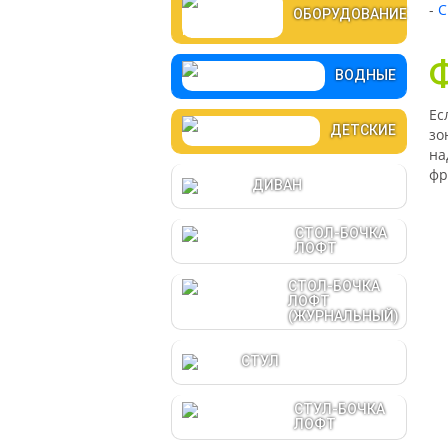
-
С
ОБОРУДОВАНИЕ
Ф
ВОДНЫЕ
Ес
ДЕТСКИЕ
зо
на
фр
ДИВАН
СТОЛ-БОЧКА
ЛОФТ
СТОЛ-БОЧКА
ЛОФТ
(ЖУРНАЛЬНЫЙ)
СТУЛ
СТУЛ-БОЧКА
ЛОФТ