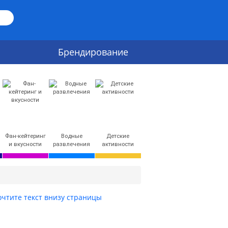
Брендирование
Фан-кейтеринг
Водные
Детские
и вкусности
развлечения
активности