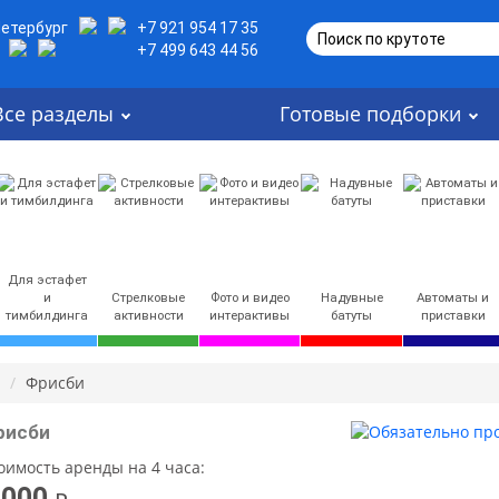
Петербург
+7 921 954 17 35
Поиск по крутоте
+7 499 643 44 56
Все разделы
Готовые подборки
Для эстафет
и
Стрелковые
Фото и видео
Надувные
Автоматы и
тимбилдинга
активности
интерактивы
батуты
приставки
Фрисби
рисби
оимость аренды на 4 часа:
 000