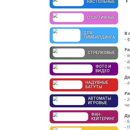
НАСТОЛЬНЫЕ
СПОРТИВНЫЕ
В 
ДЛЯ
ТИМБИЛДИНГА
- 
Ра
СТРЕЛКОВЫЕ
- 
- 
- 
ФОТО И
ВИДЕО
До
НАДУВНЫЕ
- 
БАТУТЫ
Ра
АВТОМАТЫ
- 
ИГРОВЫЕ
че
ФАН-
Ду
КЕЙТЕРИНГ
-
Б
-
П