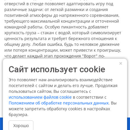
отверстий в стенде позволяет адаптировать игру под
различные задачи: от легкой разминки и создания
позитивной атмосферы до напряженного соревнования,
требующего максимальной концентрации и отточенной
командной работы. Особую пикантность добавляет
хрупкость груза – стакан с водой, который символизирует
ценность результата и требует бережного отношения к
общему делу. Любая ошибка, будь то неловкое движение
или потеря концентрации, может привести к проигрышу,
что делает каждый этап прохождения "Ворот" по-
настоящему захватывающим. Таким образом, аттракцион
×
Сайт использует cookie
"Ворота" становится не просто развлечением, а
эффективным инструментом для развития
коммуникативных навыков, укрепления командного духа и
Это позволяет нам анализировать взаимодействие
выявления лидеров, способных вести за собой команду к
посетителей с сайтом и делать его лучше. Продолжая
победе.
пользоваться сайтом, Вы соглашаетесь с
использованием файлов cookie
в соответствии с
Положением об обработке персональных данных
. Вы
можете запретить обработку cookies в настройках
браузера.
Контакты
Брендирование аттракционов
Хорошо