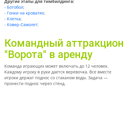
Другие этапы для тимбилдинга:
-
Ботобол
;
-
Гонки на кроватях
;
-
Клетка
;
-
Ковер-Самолет
;
Командный аттракцион
"Ворота" в аренду
Команда играющих может включать
до
12 человек.
Каждому игроку в руки дается вер
е
вочка. Все вместе
игроки держат поднос
с
о
стаканом
вод
ы
. Задача
—
пронести поднос через стенд.