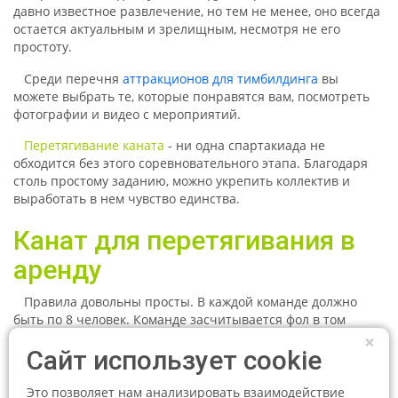
давно известное развлечение, но тем не менее, оно всегда
остается актуальным и зрелищным, несмотря не его
простоту.
Среди перечня
аттракционов для тимбилдинга
вы
можете выбрать те, которые понравятся вам, посмотреть
фотографии и видео с мероприятий.
Перетягивание каната
- ни одна спартакиада не
обходится без этого соревновательного этапа. Благодаря
столь простому заданию, можно укрепить коллектив и
выработать в нем чувство единства.
Канат для перетягивания в
аренду
Правила довольны просты. В каждой команде должно
быть по 8 человек. Команде засчитывается фол в том
случае, если кто-либо из игрок не сможет устоять на ногах:
×
Сайт использует cookie
сядет или упадет.
Среди других силовых соревнований, мы можем
Это позволяет нам анализировать взаимодействие