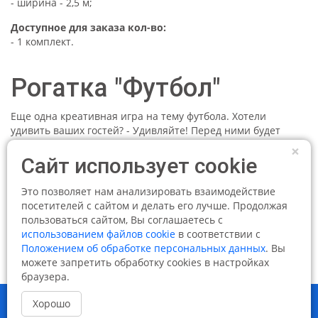
- ширина - 2,5 м;
Доступное для заказа кол-во:
- 1 комплект.
Рогатка "Футбол"
Еще одна креативная игра на тему футбола. Хотели
удивить ваших гостей? - Удивляйте! Перед ними будет
огромный пьедестал, на котором находятся мячики. На
×
расстоянии около 10-15 метров находится рогатка, которая
Сайт использует cookie
стреляет футбольными мячиками другого цвета. Задача
игрока - сбить все мячики с пьедестала.
Это позволяет нам анализировать взаимодействие
посетителей с сайтом и делать его лучше. Продолжая
Вы уже догадались чем навеяна идея создания данного
пользоваться сайтом, Вы соглашаетесь с
развлечения? Конечно, игрой, в которую любили играть
использованием файлов cookie
в соответствии с
многие - Злые птички.
Положением об обработке персональных данных
. Вы
можете запретить обработку cookies в настройках
браузера.
Контакты
Брендирование аттракционов
Хорошо