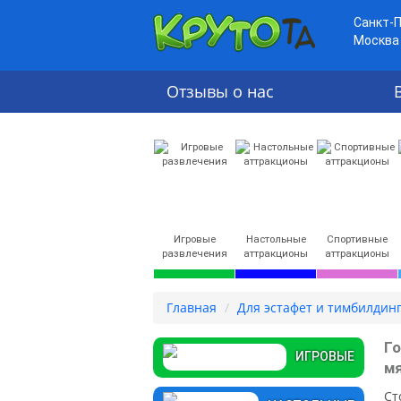
Санкт-
Москва
Отзывы о нас
Игровые
Настольные
Спортивные
развлечения
аттракционы
аттракционы
Главная
Для эстафет и тимбилдин
Го
ИГРОВЫЕ
м
Ст