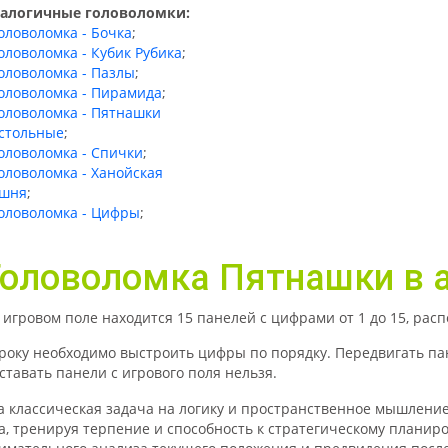
алогичные головоломки:
оловоломка - Бочка
;
оловоломка - Кубик Рубика
;
оловоломка - Пазлы
;
оловоломка - Пирамида
;
оловоломка - Пятнашки
стольные
;
оловоломка - Спички
;
оловоломка - Ханойская
шня
;
оловоломка - Цифры
;
Головоломка Пятнашки в 
 игровом поле находится 15 панелей с цифрами от 1 до 15, ра
року необходимо выстроить цифры по порядку. Передвигать п
ставать панели с игрового поля нельзя.
а классическая задача на логику и пространственное мышлени
а, тренируя терпение и способность к стратегическому планир