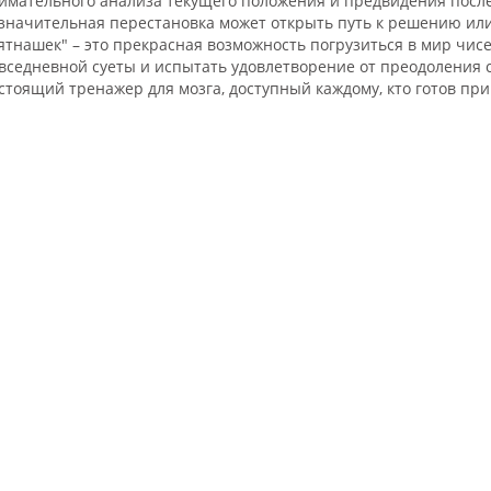
имательного анализа текущего положения и предвидения послед
значительная перестановка может открыть путь к решению или,
ятнашек" – это прекрасная возможность погрузиться в мир чисе
вседневной суеты и испытать удовлетворение от преодоления сл
стоящий тренажер для мозга, доступный каждому, кто готов при