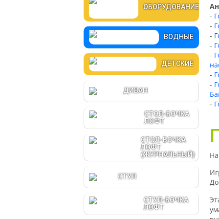
Ан
ОБОРУДОВАНИЕ
-
Г
-
Г
-
Г
ВОДНЫЕ
-
Г
-
Г
ДЕТСКИЕ
на
-
Г
-
Г
ДИВАН
Ба
-
Г
СТОЛ-БОЧКА
ЛОФТ
СТОЛ-БОЧКА
ЛОФТ
На
(ЖУРНАЛЬНЫЙ)
Иг
СТУЛ
До
Эт
СТУЛ-БОЧКА
ЛОФТ
ум