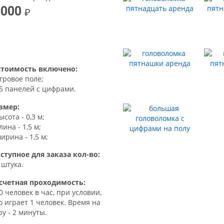
 000
стоимость включено:
игровое поле;
15 панелей с цифрами.
змер:
высота - 0,3 м;
лина - 1,5 м;
ширина - 1,5 м;
ступное для заказа кол-во:
1 штука.
счетная проходимость:
30 человек в час, при условии,
о играет 1 человек. Время на
ру - 2 минуты.