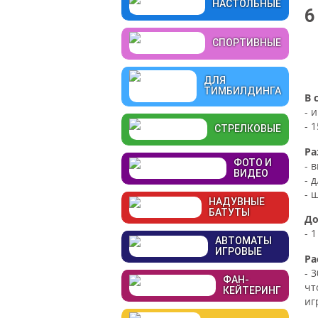
НАСТОЛЬНЫЕ
6
СПОРТИВНЫЕ
ДЛЯ
ТИМБИЛДИНГА
В 
- 
- 
СТРЕЛКОВЫЕ
Ра
ФОТО И
- 
ВИДЕО
- д
- 
НАДУВНЫЕ
БАТУТЫ
До
- 
АВТОМАТЫ
ИГРОВЫЕ
Ра
- 
ФАН-
чт
КЕЙТЕРИНГ
иг