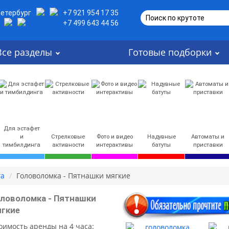
Петербург
+7 921 954 17 35
Поиск по крутоте
+7 499 643 44 56
Все разделы
Готовые подборки
Для эстафет
и
Стрелковые
Фото и видео
Надувные
Автоматы и
тимбилдинга
активности
интерактивы
батуты
приставки
га
Головоломка - Пятнашки мягкие
ловоломка - Пятнашки
ягкие
оимость аренды на 4 часа: