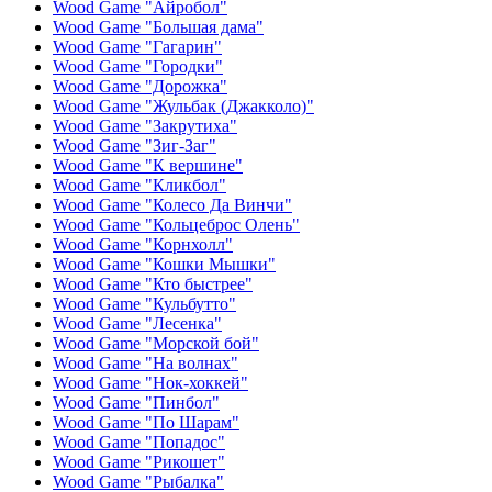
Wood Game "Айробол"
Wood Game "Большая дама"
Wood Game "Гагарин"
Wood Game "Городки"
Wood Game "Дорожка"
Wood Game "Жульбак (Джакколо)"
Wood Game "Закрутиха"
Wood Game "Зиг-Заг"
Wood Game "К вершине"
Wood Game "Кликбол"
Wood Game "Колесо Да Винчи"
Wood Game "Кольцеброс Олень"
Wood Game "Корнхолл"
Wood Game "Кошки Мышки"
Wood Game "Кто быстрее"
Wood Game "Кульбутто"
Wood Game "Лесенка"
Wood Game "Морской бой"
Wood Game "На волнах"
Wood Game "Нок-хоккей"
Wood Game "Пинбол"
Wood Game "По Шарам"
Wood Game "Попадос"
Wood Game "Рикошет"
Wood Game "Рыбалка"