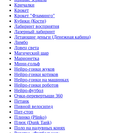
Кричалки
Крокет
Крокет "Фламинго"
Кубики (Кости)
Лабиринт восприятия
Лазерный лабиринт
Летающие деньги (Денежная кабина)
Лимбо
Ловец света
Магический шар
Марионетка
Мини-гольф
Нейро-гонки жуков
Нейро-гонки котиков
Нейро-гонки на машинках
Нейро-гонки роботов
Нейро-футбол
Очки-перевертыши 360
Петанк
Пивной велосипед
Пит-стоп
Плинко (Plinko)
Плюх (Dunk Tank)
Поло на надувных конях