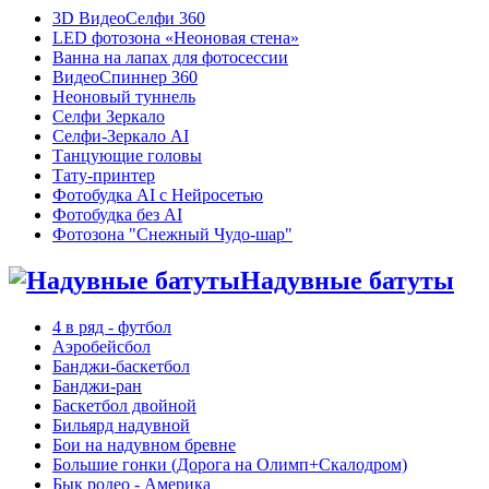
3D ВидеоСелфи 360
LED фотозона «Неоновая стена»
Ванна на лапах для фотосессии
ВидеоСпиннер 360
Неоновый туннель
Селфи Зеркало
Селфи-Зеркало AI
Танцующие головы
Тату-принтер
Фотобудка AI с Нейросетью
Фотобудка без AI
Фотозона "Снежный Чудо-шар"
Надувные батуты
4 в ряд - футбол
Аэробейсбол
Банджи-баскетбол
Банджи-ран
Баскетбол двойной
Бильярд надувной
Бои на надувном бревне
Большие гонки (Дорога на Олимп+Скалодром)
Бык родео - Америка