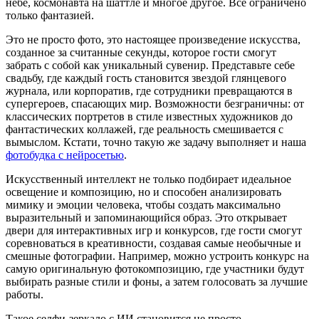
небе, космонавта на шаттле и много
е
другое. Вс
ё
ограничено
только фантазией.
Это не просто фото, это настоящее произведение искусства,
созданное за считанные секунды, которое гости смогут
забрать с собой как уникальный сувенир. Представьте себе
свадьбу, где каждый гость становится звездой глянцевого
журнала, или корпоратив, где сотрудники превращаются в
супергероев, спасающих мир. Возможности безграничны: от
классических портретов в стиле известных художников до
фантастических коллажей, где реальность смешивается с
вымыслом. Кстати, точно такую же задачу выполняет и наша
фотобудка с нейросетью
.
Искусственный интеллект не только подбирает идеальное
освещение и композицию, но и способен анализировать
мимику и эмоции человека, чтобы создать максимально
выразительный и запоминающийся образ. Это открывает
двери для интерактивных игр и конкурсов, где гости смогут
соревноваться в креативности, создавая самые необычные и
смешные фотографии. Например, можно устроить конкурс на
самую оригинальную фотокомпозицию, где участники будут
выбирать разные стили и фоны, а затем голосовать за лучшие
работы.
Такое селфи-зеркало с ИИ становится не просто