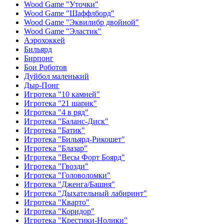
Wood Game "Уточки"
Wood Game "Шаффлборд"
Wood Game "Эквилибр двойной"
Wood Game "Эластик"
Аэрохоккей
Бильярд
Бирпонг
Бои Роботов
Дуйбол маленький
Дыр-Понг
Игротека "10 камней"
Игротека "21 шарик"
Игротека "4 в ряд"
Игротека "Баланс-Диск"
Игротека "Батик"
Игротека "Бильярд-Рикошет"
Игротека "Блазар"
Игротека "Весы Форт Боярд"
Игротека "Гвозди"
Игротека "Головоломки"
Игротека "Дженга/Башня"
Игротека "Дыхательный лабиринт"
Игротека "Кварто"
Игротека "Коридор"
Игротека "Крестики-Нолики"