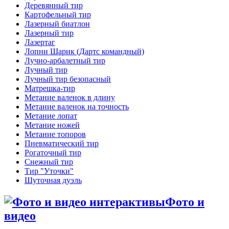
Деревянный тир
Картофельный тир
Лазерный биатлон
Лазерный тир
Лазертаг
Лопни Шарик (Дартс командный)
Лучно-арбалетный тир
Лучный тир
Лучный тир безопасный
Матрешка-тир
Метание валенок в длину
Метание валенок на точность
Метание лопат
Метание ножей
Метание топоров
Пневматический тир
Рогаточный тир
Снежный тир
Тир "Уточки"
Шуточная дуэль
Фото и
видео