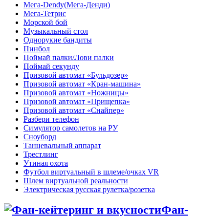
Мега-Dendy(Мега-Денди)
Мега-Тетрис
Морской бой
Музыкальный стол
Однорукие бандиты
Пинбол
Поймай палки/Лови палки
Поймай секунду
Призовой автомат «Бульдозер»
Призовой автомат «Кран-машина»
Призовой автомат «Ножницы»
Призовой автомат «Прищепка»
Призовой автомат «Снайпер»
Разбери телефон
Симулятор самолетов на РУ
Сноуборд
Танцевальный аппарат
Трестлинг
Утиная охота
Футбол виртуальный в шлеме/очках VR
Шлем виртуальной реальности
Электрическая русская рулетка/розетка
Фан-