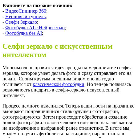
Взгляните на похожие позиции:
-
ВидеоСпиннер 360
;
-
Неоновый туннель
;
-
Селфи Зеркало
;
-
Фотобудка AI с Нейросетью
;
-
Фотобудка без AI
;
Селфи зеркало с искусственным
интеллектом
Многим очень нравится идея аренды на мероприятие селфи-
зеркала, которое умеет делать фото и
сразу
отправляет его
на
печать. Своим крутым внешним видом оно выгодно
отличается от
классической фотобудки
. Но теперь появилась
возможность внедрить в селфи-зеркало искусственный
интеллект.
Процесс немного изменился. Теперь ваши гости на празднике
выбирают понравившийся стиль будущей фотографии
,
ф
отографиру
ю
тся. Затем происходит обработка и создание
новой фотографии: голова человека идеально накладывается
на
из
о
б
ра
жен
и
е
в выбранной ранее стилистике. В итог
е
мы
можем получить футболиста на стадион
е
, парашютиста в