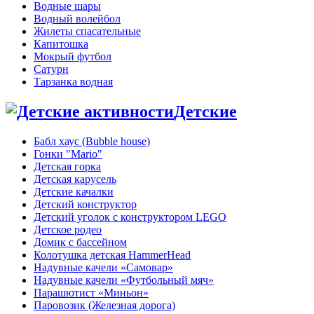
Водные шары
Водный волейбол
Жилеты спасательные
Капитошка
Мокрый футбол
Сатурн
Тарзанка водная
Детские
Бабл хаус (Bubble house)
Гонки "Mario"
Детская горка
Детская карусель
Детские качалки
Детский конструктор
Детский уголок с конструктором LEGO
Детское родео
Домик с бассейном
Колотушка детская HammerHead
Надувные качели «Самовар»
Надувные качели «Футбольный мяч»
Парашютист «Миньон»
Паровозик (Железная дорога)