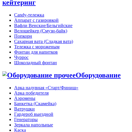
кейтеринг
Candy-тележка
Аппарат с газировкой
Вафли Венские/Бельгийские
Велошейкер (Смузи-байк)
Попкорн
Сахарная вата (Сладкая вата)
Тележка с мороженым
Фонтан для напитков
Чуррос
Шоколадный фонтан
Оборудование
Арка надувная «Старт/Финиш»
Арка победителя
Аэромены
Банкетка (Скамейка)
Ватрушки
Гардероб выездной
Генераторы
Зеркала напольные
Каска