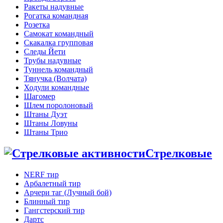
Ракеты надувные
Рогатка командная
Розетка
Самокат командный
Скакалка групповая
Следы Йети
Трубы надувные
Туннель командный
Тянучка (Волчата)
Ходули командные
Шагомер
Шлем поролоновый
Штаны Дуэт
Штаны Ловуны
Штаны Трио
Стрелковые
NERF тир
Арбалетный тир
Арчери таг (Лучный бой)
Блинный тир
Гангстерский тир
Дартс