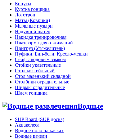
Конусы
Куртка гонщика
Лототрон
Маты (Коврики)
Мыльные пузыри
Надувной шатер
Накидка тренировочная
Платформа для отжиманий
Пригруз (Утяжелитель)
Пуфики, Бин-беги, Кресло-мешки
Сейф с кодовым замком
Стойки указательные
Стол коктейльный
Стол маленький складной
Столбики оградительные
Ширмы оградительные
Шлем гонщика
Водные
SUP Board (SUP-доска)
Акваколеса
Водное поло на каяках
Водные качели