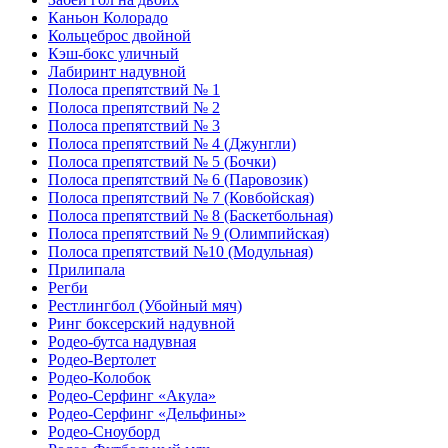
Каньон Колорадо
Кольцеброс двойной
Кэш-бокс уличный
Лабиринт надувной
Полоса препятствий № 1
Полоса препятствий № 2
Полоса препятствий № 3
Полоса препятствий № 4 (Джунгли)
Полоса препятствий № 5 (Бочки)
Полоса препятствий № 6 (Паровозик)
Полоса препятствий № 7 (Ковбойская)
Полоса препятствий № 8 (Баскетбольная)
Полоса препятствий № 9 (Олимпийская)
Полоса препятствий №10 (Модульная)
Прилипала
Регби
Рестлингбол (Убойный мяч)
Ринг боксерский надувной
Родео-бутса надувная
Родео-Вертолет
Родео-Колобок
Родео-Серфинг «Акула»
Родео-Серфинг «Дельфины»
Родео-Сноуборд