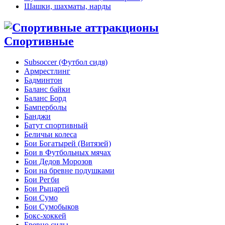
Шашки, шахматы, нарды
Спортивные
Subsoccer (Футбол сидя)
Армрестлинг
Бадминтон
Баланс байки
Баланс Борд
Бамперболы
Банджи
Батут спортивный
Беличьи колеса
Бои Богатырей (Витязей)
Бои в Футбольных мячах
Бои Дедов Морозов
Бои на бревне подушками
Бои Регби
Бои Рыцарей
Бои Сумо
Бои Сумобыков
Бокс-хоккей
Бревно силы