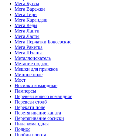
Мега Бутсы
Мега Варежки
Мега Гири
Мега Карандаш
Мега Кеды
Мега Лапти
Мега Ласты
Мега Перчатки Боксерские
Мега Ракетка
Мега Штанга
Металлоискатель
Метание подков
Мешки для прыжков
Минное поле
Мост
Носилки командные
Памперсы
Перевези колесо командное
Перевези столб
Перекати поле
Перетягивание каната
Перетягивание сосиски
Пила командная
Поднос
Пройди ворота