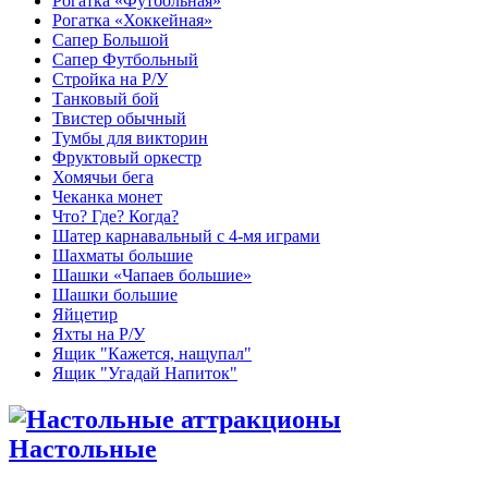
Рогатка «Футбольная»
Рогатка «Хоккейная»
Сапер Большой
Сапер Футбольный
Стройка на Р/У
Танковый бой
Твистер обычный
Тумбы для викторин
Фруктовый оркестр
Хомячьи бега
Чеканка монет
Что? Где? Когда?
Шатер карнавальный с 4-мя играми
Шахматы большие
Шашки «Чапаев большие»
Шашки большие
Яйцетир
Яхты на Р/У
Ящик "Кажется, нащупал"
Ящик "Угадай Напиток"
Настольные