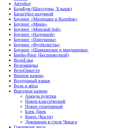
Автобол
БадаБум (Шагодувы, Хдыщь)
Баскетбол надувной
Боулинг «Матрешки и Колобок»
Боулинг «Мини»
Боулинг «Морской бой»
Боулинг «Надувной»
Боулинг «Пингвины»
Боулинг «Футболисты»
Боулинг «Шампанское и мандаринка»
Брейн-Ринг (Беспроводной)
ВелоЕлка
Велозарядка
ВелоОркестр
Винное казино
Воздушный взрыв
Волк и яйца
Выездное казино
Аренда рулетки
Покер классический
Покер спортивный
Блек Джек
Крепс (Кости)
Декорации в стиле Чикаго
Говорящие весы