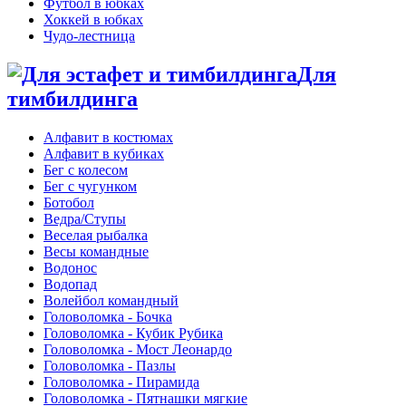
Футбол в юбках
Хоккей в юбках
Чудо-лестница
Для
тимбилдинга
Алфавит в костюмах
Алфавит в кубиках
Бег с колесом
Бег с чугунком
Ботобол
Ведра/Ступы
Веселая рыбалка
Весы командные
Водонос
Водопад
Волейбол командный
Головоломка - Бочка
Головоломка - Кубик Рубика
Головоломка - Мост Леонардо
Головоломка - Пазлы
Головоломка - Пирамида
Головоломка - Пятнашки мягкие