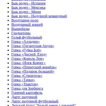
Бык родео - Испания
Бык родео - Мексика
Бык родео - Мини
Бык родео - Надувной командный
Воздушное поло
Воздушный хоккей
Вышибалы
Гладиаторы
Гольф футбольный
Горка «Алладин»
Горка «Гигантская Акула»
Горка «Губка Боб»
Горка «Дисней Лэнд»
Горка «Король Лев»
Горка «Ноев Ковчег»
Горка «Пиратский корабль»
Горка «Подарок большой»
Горка «Строитель»
Горка «Тачки»
Горка «Трактор»
Горка для Зорбинга
Горячий картофель
Дартс надувной
Дартс надувной футбольный
Детский батут "Белый замок с крышей"