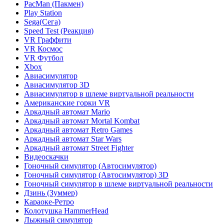
PacMan (Пакмен)
Play Station
Sega(Сега)
Speed Test (Реакция)
VR Граффити
VR Космос
VR Футбол
Xbox
Авиасимулятор
Авиасимулятор 3D
Авиасимулятор в шлеме виртуальной реальности
Американские горки VR
Аркадный автомат Mario
Аркадный автомат Mortal Kombat
Аркадный автомат Retro Games
Аркадный автомат Star Wars
Аркадный автомат Street Fighter
Видеоскачки
Гоночный симулятор (Автосимулятор)
Гоночный симулятор (Автосимулятор) 3D
Гоночный симулятор в шлеме виртуальной реальности
Дзинь (Зуммер)
Караоке-Ретро
Колотушка HammerHead
Лыжный симулятор