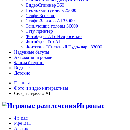
ВидеоСпиннер 360
Неоновый туннель
25000
Селфи Зеркало
Селфи-Зеркало AI
35000
Танцующие головы
36000
Тату-принтер
Фотобудка AI с Нейросетью
Фотобудка без AI
Фотозона "Снежный Чудо-шар"
33000
Надувные батуты
Автоматы игровые
Фан-кейтеринг
Водные
Детские
Главная
Фото и видео интерактивы
Селфи-Зеркало AI
Игровые
4 в ряд
Pipe Ball
Аватар