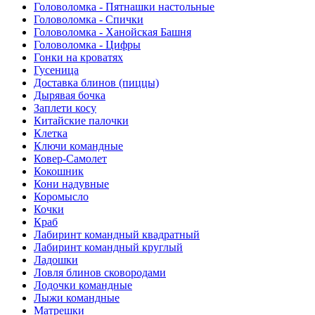
Головоломка - Пятнашки настольные
Головоломка - Спички
Головоломка - Ханойская Башня
Головоломка - Цифры
Гонки на кроватях
Гусеница
Доставка блинов (пиццы)
Дырявая бочка
Заплети косу
Китайские палочки
Клетка
Ключи командные
Ковер-Самолет
Кокошник
Кони надувные
Коромысло
Кочки
Краб
Лабиринт командный квадратный
Лабиринт командный круглый
Ладошки
Ловля блинов сковородами
Лодочки командные
Лыжи командные
Матрешки