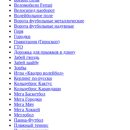
Веломобили Ferrari
Велосипед наоборот
Волейбольное поле
Ворота футбольные металлические
Ворота футбольные надувные
Гиря
Городки
Гравитация (Гироскоп)
ГТО
Дорожка для прыжков в длину
Забей гвоздь
Забей шайбу
Зорбы
Игра «Квадро волейбол»
Керлинг по-русски
Кольцеброс Кактус
Кольцеброс Карандаши
Мега Баскетбол
Мега Городки
Мега Мяч
Мега Хоккей
Метлобол
Панна-Футбол
Пляжный теннис