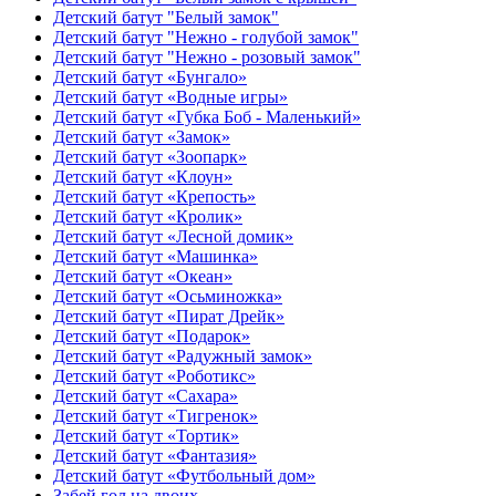
Детский батут "Белый замок"
Детский батут "Нежно - голубой замок"
Детский батут "Нежно - розовый замок"
Детский батут «Бунгало»
Детский батут «Водные игры»
Детский батут «Губка Боб - Маленький»
Детский батут «Замок»
Детский батут «Зоопарк»
Детский батут «Клоун»
Детский батут «Крепость»
Детский батут «Кролик»
Детский батут «Лесной домик»
Детский батут «Машинка»
Детский батут «Океан»
Детский батут «Осьминожка»
Детский батут «Пират Дрейк»
Детский батут «Подарок»
Детский батут «Радужный замок»
Детский батут «Роботикс»
Детский батут «Сахара»
Детский батут «Тигренок»
Детский батут «Тортик»
Детский батут «Фантазия»
Детский батут «Футбольный дом»
Забей гол на двоих