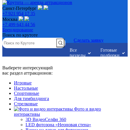
Санкт-Петербург
+7 921 954 17 35
Москва
+7 499 643 44 56
Брендирование
Поиск по крутоте
Сделать заявку
Все
Готовые
разделы
подборки
Выберете интересующий
вас раздел аттракционов:
Игровые
Настольные
Спортивные
Для тимбилдинга
Стрелковые
Фото и видео
интерактивы
3D ВидеоСелфи 360
LED фотозона «Неоновая стена»
Ванна на лапах для фотосессии