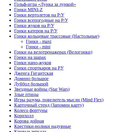
Гольф-игра «Лунка за лункой»
Гонки MINI-Z
Гонки вертолетов на Р/У
Гонки всепогодные на Р/У
Гонки жуков на Р/У
Гонки катеров на Р/У
Гонки кольцевые трассовые (Настольные)
Гонки - maxi
Гонки - mini
Гонки на велотренажерах (Велогонки)
Гонки на шарах
Гонки нано-жуков
Гонки спорткаров на РУ
Дженга Гигантская
Домино большое
Дуйбол большой
Звездные войны (Star Wars)
Злые птицы
Игры разума, повелитель мысли (Mind Flex)
Карточный стенд (Запомни карту)
Колесо фортуны
Корнхолл
Корова дойная
Крестики-нолики надувные
Кривые зеркала