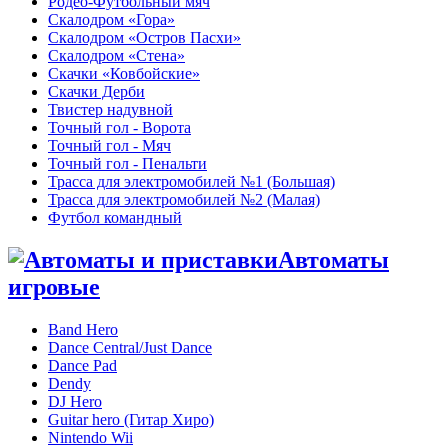
Родео-Футбольный мяч
Скалодром «Гора»
Скалодром «Остров Пасхи»
Скалодром «Стена»
Скачки «Ковбойские»
Скачки Дерби
Твистер надувной
Точный гол - Ворота
Точный гол - Мяч
Точный гол - Пенальти
Трасса для электромобилей №1 (Большая)
Трасса для электромобилей №2 (Малая)
Футбол командный
Автоматы
игровые
Band Hero
Dance Central/Just Dance
Dance Pad
Dendy
DJ Hero
Guitar hero (Гитар Хиро)
Nintendo Wii