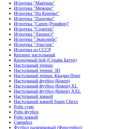
Игротека "Маятник"
Игротека "Мемори"
Игротека "На Крючке"
Игротека "Палочки"
Игротека "Сапер (Рошфор)"
Игротека "Солитер"
Игротека "Хворост"
Игротека "Эквилибр"
Игротека "Эластик"
Игротека из СССР
Керлинг настольный
Кнопочный бой (Страйк Баттн)
Настольный теннис
Настольный теннис 3D
Настольный теннис Квадро-Понг
Настольный футбол (Кикер)
Настольный футбол (Кикер) XL
Настольный футбол (Кикер) XXL
Настольный хоккей
Настольный хоккей Super Chexx
Робо сумо
Робо футбол
Робо хоккей
Смешбол
Футбол пальчиковый (Фингербол)