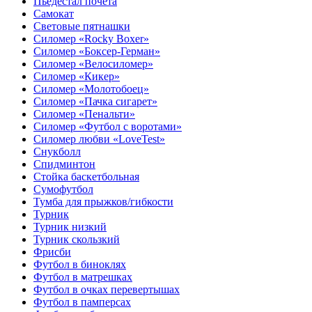
Пьедестал почета
Самокат
Световые пятнашки
Силомер «Rocky Boxer»
Силомер «Боксер-Герман»
Силомер «Велосиломер»
Силомер «Кикер»
Силомер «Молотобоец»
Силомер «Пачка сигарет»
Силомер «Пенальти»
Силомер «Футбол с воротами»
Силомер любви «LoveTest»
Снукболл
Спидминтон
Стойка баскетбольная
Сумофутбол
Тумба для прыжков/гибкости
Турник
Турник низкий
Турник скользкий
Фрисби
Футбол в биноклях
Футбол в матрешках
Футбол в очках перевертышах
Футбол в памперсах