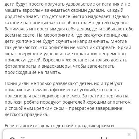
дети будут просто получать удовольствие от катания и не
мешать взрослым заниматься своими делами. Каждый
родитель знает, что детям все быстро надоедает. Однако
катание на понициклах способно отвлечь детей надолго.
Занимаясь интересным для себя делом, дети забывают обо
всем на свете. На мероприятии, где окажутся понициклы,
дети уж точно не будут скучать и капризничать. Многие
так увлекаются, что родители не могут их оторвать. Яркий
окрас зверушек и удовольствие от катания непременно
привлекут детей. Взрослым же останется только достать
фотоаппараты и видеокамеры, чтобы запечатлеть
происходящие на память.
Понициклы не только развлекают детей, но и требуют
приложения немалых физических усилий, что очень
полезно для растущих организмов. Затратив энергию на
прыжки, ребята порадуют родителей хорошим аппетитом
и спокойным крепким сном – прекрасное завершение
детского праздника.
Если вы хотите сделать детский праздник ярким и
запоминающимся, то понициклы – именно то, что вам
×
нужно. Удовольствие, полученное от катания, запомнится