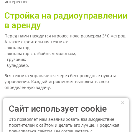
интересное.
Стройка на радиоуправлении
в аренду
Перед нами находится игровое поле размером 3*6 метров.
А также строительная техника:
- экскаватор;
- экскаватор с отбойным молотком;
- грузовик;
- бульдозер.
Вся техника управляется через беспроводные пульты
управления. Каждый игрок может выполнять свою
определенную задачу.
Сколько человек может
×
Сайт использует cookie
одновременно играть в
стройку на
Это позволяет нам анализировать взаимодействие
посетителей с сайтом и делать его лучше. Продолжая
радиоуправлении?
пользоваться сайтом, Вы соглашаетесь с