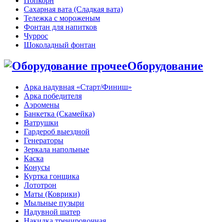
Попкорн
Сахарная вата (Сладкая вата)
Тележка с мороженым
Фонтан для напитков
Чуррос
Шоколадный фонтан
Оборудование
Арка надувная «Старт/Финиш»
Арка победителя
Аэромены
Банкетка (Скамейка)
Ватрушки
Гардероб выездной
Генераторы
Зеркала напольные
Каска
Конусы
Куртка гонщика
Лототрон
Маты (Коврики)
Мыльные пузыри
Надувной шатер
Накидка тренировочная