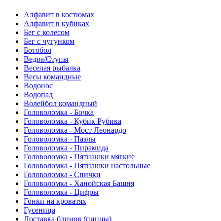
Алфавит в костюмах
Алфавит в кубиках
Бег с колесом
Бег с чугунком
Ботобол
Ведра/Ступы
Веселая рыбалка
Весы командные
Водонос
Водопад
Волейбол командный
Головоломка - Бочка
Головоломка - Кубик Рубика
Головоломка - Мост Леонардо
Головоломка - Пазлы
Головоломка - Пирамида
Головоломка - Пятнашки мягкие
Головоломка - Пятнашки настольные
Головоломка - Спички
Головоломка - Ханойская Башня
Головоломка - Цифры
Гонки на кроватях
Гусеница
Доставка блинов (пиццы)