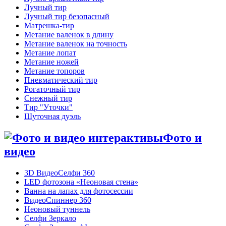
Лучный тир
Лучный тир безопасный
Матрешка-тир
Метание валенок в длину
Метание валенок на точность
Метание лопат
Метание ножей
Метание топоров
Пневматический тир
Рогаточный тир
Снежный тир
Тир "Уточки"
Шуточная дуэль
Фото и
видео
3D ВидеоСелфи 360
LED фотозона «Неоновая стена»
Ванна на лапах для фотосессии
ВидеоСпиннер 360
Неоновый туннель
Селфи Зеркало