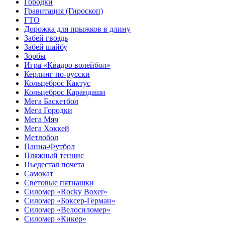
Городки
Гравитация (Гироскоп)
ГТО
Дорожка для прыжков в длину
Забей гвоздь
Забей шайбу
Зорбы
Игра «Квадро волейбол»
Керлинг по-русски
Кольцеброс Кактус
Кольцеброс Карандаши
Мега Баскетбол
Мега Городки
Мега Мяч
Мега Хоккей
Метлобол
Панна-Футбол
Пляжный теннис
Пьедестал почета
Самокат
Световые пятнашки
Силомер «Rocky Boxer»
Силомер «Боксер-Герман»
Силомер «Велосиломер»
Силомер «Кикер»