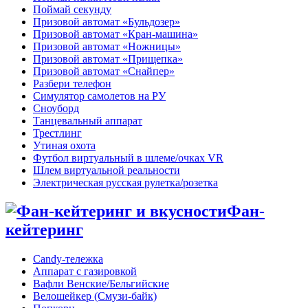
Поймай секунду
Призовой автомат «Бульдозер»
Призовой автомат «Кран-машина»
Призовой автомат «Ножницы»
Призовой автомат «Прищепка»
Призовой автомат «Снайпер»
Разбери телефон
Симулятор самолетов на РУ
Сноуборд
Танцевальный аппарат
Трестлинг
Утиная охота
Футбол виртуальный в шлеме/очках VR
Шлем виртуальной реальности
Электрическая русская рулетка/розетка
Фан-
кейтеринг
Candy-тележка
Аппарат с газировкой
Вафли Венские/Бельгийские
Велошейкер (Смузи-байк)