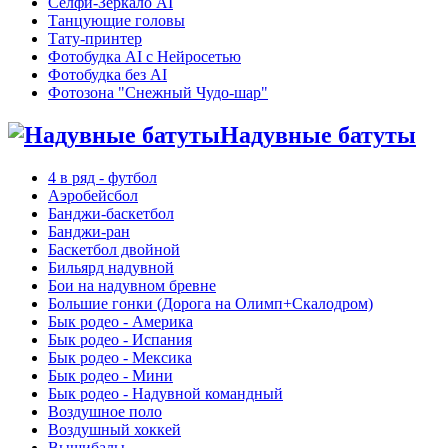
Селфи-Зеркало AI
Танцующие головы
Тату-принтер
Фотобудка AI с Нейросетью
Фотобудка без AI
Фотозона "Снежный Чудо-шар"
Надувные батуты
4 в ряд - футбол
Аэробейсбол
Банджи-баскетбол
Банджи-ран
Баскетбол двойной
Бильярд надувной
Бои на надувном бревне
Большие гонки (Дорога на Олимп+Скалодром)
Бык родео - Америка
Бык родео - Испания
Бык родео - Мексика
Бык родео - Мини
Бык родео - Надувной командный
Воздушное поло
Воздушный хоккей
Вышибалы