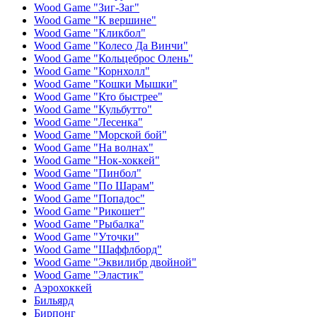
Wood Game "Зиг-Заг"
Wood Game "К вершине"
Wood Game "Кликбол"
Wood Game "Колесо Да Винчи"
Wood Game "Кольцеброс Олень"
Wood Game "Корнхолл"
Wood Game "Кошки Мышки"
Wood Game "Кто быстрее"
Wood Game "Кульбутто"
Wood Game "Лесенка"
Wood Game "Морской бой"
Wood Game "На волнах"
Wood Game "Нок-хоккей"
Wood Game "Пинбол"
Wood Game "По Шарам"
Wood Game "Попадос"
Wood Game "Рикошет"
Wood Game "Рыбалка"
Wood Game "Уточки"
Wood Game "Шаффлборд"
Wood Game "Эквилибр двойной"
Wood Game "Эластик"
Аэрохоккей
Бильярд
Бирпонг