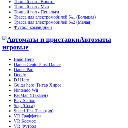
Точный гол - Ворота
Точный гол - Мяч
Точный гол - Пенальти
Трасса для электромобилей №1 (Большая)
Трасса для электромобилей №2 (Малая)
Футбол командный
Автоматы
игровые
Band Hero
Dance Central/Just Dance
Dance Pad
Dendy
DJ Hero
Guitar hero (Гитар Хиро)
Nintendo Wii
PacMan (Пакмен)
Play Station
Sega(Сега)
Speed Test (Реакция)
VR Граффити
VR Космос
VR Футбол