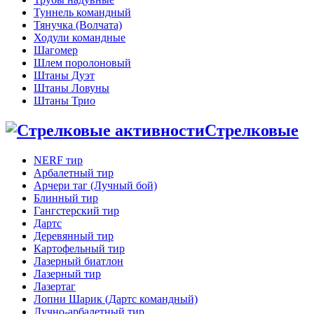
Туннель командный
Тянучка (Волчата)
Ходули командные
Шагомер
Шлем поролоновый
Штаны Дуэт
Штаны Ловуны
Штаны Трио
Стрелковые
NERF тир
Арбалетный тир
Арчери таг (Лучный бой)
Блинный тир
Гангстерский тир
Дартс
Деревянный тир
Картофельный тир
Лазерный биатлон
Лазерный тир
Лазертаг
Лопни Шарик (Дартс командный)
Лучно-арбалетный тир