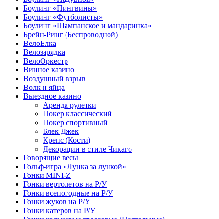
Боулинг «Пингвины»
Боулинг «Футболисты»
Боулинг «Шампанское и мандаринка»
Брейн-Ринг (Беспроводной)
ВелоЕлка
Велозарядка
ВелоОркестр
Винное казино
Воздушный взрыв
Волк и яйца
Выездное казино
Аренда рулетки
Покер классический
Покер спортивный
Блек Джек
Крепс (Кости)
Декорации в стиле Чикаго
Говорящие весы
Гольф-игра «Лунка за лункой»
Гонки MINI-Z
Гонки вертолетов на Р/У
Гонки всепогодные на Р/У
Гонки жуков на Р/У
Гонки катеров на Р/У