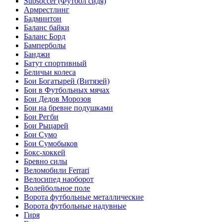
Subsoccer (Футбол сидя)
Армрестлинг
Бадминтон
Баланс байки
Баланс Борд
Бамперболы
Банджи
Батут спортивный
Беличьи колеса
Бои Богатырей (Витязей)
Бои в Футбольных мячах
Бои Дедов Морозов
Бои на бревне подушками
Бои Регби
Бои Рыцарей
Бои Сумо
Бои Сумобыков
Бокс-хоккей
Бревно силы
Веломобили Ferrari
Велосипед наоборот
Волейбольное поле
Ворота футбольные металлические
Ворота футбольные надувные
Гиря