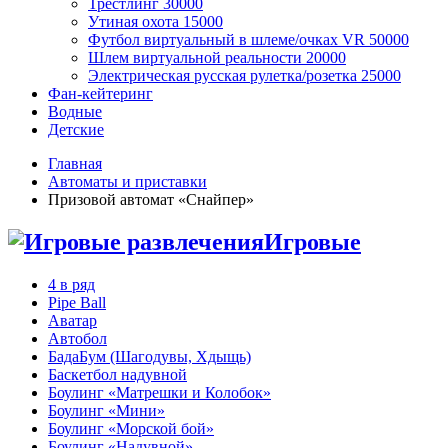
Трестлинг
30000
Утиная охота
15000
Футбол виртуальный в шлеме/очках VR
50000
Шлем виртуальной реальности
20000
Электрическая русская рулетка/розетка
25000
Фан-кейтеринг
Водные
Детские
Главная
Автоматы и приставки
Призовой автомат «Снайпер»
Игровые
4 в ряд
Pipe Ball
Аватар
Автобол
БадаБум (Шагодувы, Хдыщь)
Баскетбол надувной
Боулинг «Матрешки и Колобок»
Боулинг «Мини»
Боулинг «Морской бой»
Боулинг «Надувной»