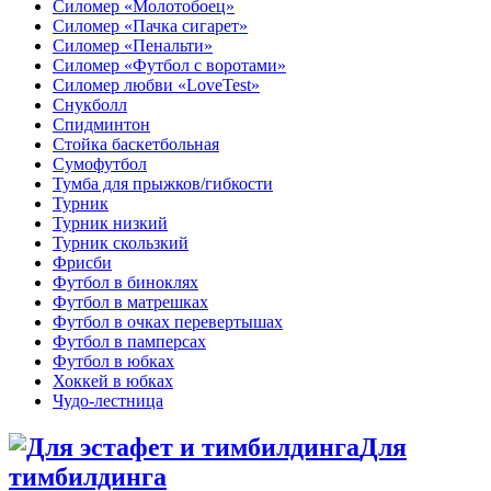
Силомер «Молотобоец»
Силомер «Пачка сигарет»
Силомер «Пенальти»
Силомер «Футбол с воротами»
Силомер любви «LoveTest»
Снукболл
Спидминтон
Стойка баскетбольная
Сумофутбол
Тумба для прыжков/гибкости
Турник
Турник низкий
Турник скользкий
Фрисби
Футбол в биноклях
Футбол в матрешках
Футбол в очках перевертышах
Футбол в памперсах
Футбол в юбках
Хоккей в юбках
Чудо-лестница
Для
тимбилдинга