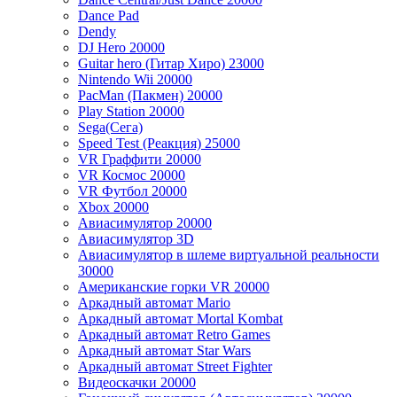
Dance Pad
Dendy
DJ Hero
20000
Guitar hero (Гитар Хиро)
23000
Nintendo Wii
20000
PacMan (Пакмен)
20000
Play Station
20000
Sega(Сега)
Speed Test (Реакция)
25000
VR Граффити
20000
VR Космос
20000
VR Футбол
20000
Xbox
20000
Авиасимулятор
20000
Авиасимулятор 3D
Авиасимулятор в шлеме виртуальной реальности
30000
Американские горки VR
20000
Аркадный автомат Mario
Аркадный автомат Mortal Kombat
Аркадный автомат Retro Games
Аркадный автомат Star Wars
Аркадный автомат Street Fighter
Видеоскачки
20000