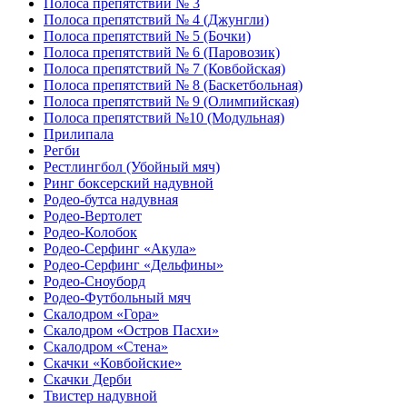
Полоса препятствий № 3
Полоса препятствий № 4 (Джунгли)
Полоса препятствий № 5 (Бочки)
Полоса препятствий № 6 (Паровозик)
Полоса препятствий № 7 (Ковбойская)
Полоса препятствий № 8 (Баскетбольная)
Полоса препятствий № 9 (Олимпийская)
Полоса препятствий №10 (Модульная)
Прилипала
Регби
Рестлингбол (Убойный мяч)
Ринг боксерский надувной
Родео-бутса надувная
Родео-Вертолет
Родео-Колобок
Родео-Серфинг «Акула»
Родео-Серфинг «Дельфины»
Родео-Сноуборд
Родео-Футбольный мяч
Скалодром «Гора»
Скалодром «Остров Пасхи»
Скалодром «Стена»
Скачки «Ковбойские»
Скачки Дерби
Твистер надувной