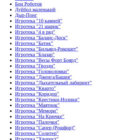
Бои Роботов
Дуйбол маленький
Дыр-Понг
Игротека "10 камней"
Игротека "21 шарик"
Игротека "4 в ряд"
Игротека "Баланс-Диск"
Игротека "Батик"
Игротека "Бильярд-Рикошет"
Игротека "Блазар"
Игротека "Весы Форт Боярд"
Игротека "Гвозди"
Игротека "Головоломки"
Игротека "Дженга/Башня"
Игротека "Дыхательный лабиринт"
Игротека "Кварто"
Игротека "Коридор"
Игротека "Крестики-Нолики"
Игротека "Маятник"
Игротека "Мемори"
Игротека "На Крючке"
Игротека "Палочки"
Игротека "Сапер (Рошфор)"
Игротека "Солитер"
Игротека "Хворост"