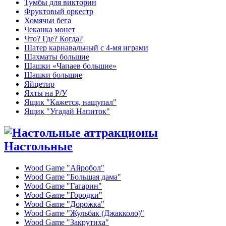
Тумбы для викторин
Фруктовый оркестр
Хомячьи бега
Чеканка монет
Что? Где? Когда?
Шатер карнавальный с 4-мя играми
Шахматы большие
Шашки «Чапаев большие»
Шашки большие
Яйцетир
Яхты на Р/У
Ящик "Кажется, нащупал"
Ящик "Угадай Напиток"
Настольные
Wood Game "Айробол"
Wood Game "Большая дама"
Wood Game "Гагарин"
Wood Game "Городки"
Wood Game "Дорожка"
Wood Game "Жульбак (Джакколо)"
Wood Game "Закрутиха"