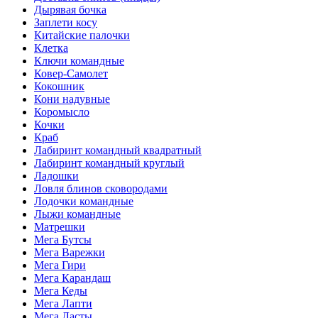
Дырявая бочка
Заплети косу
Китайские палочки
Клетка
Ключи командные
Ковер-Самолет
Кокошник
Кони надувные
Коромысло
Кочки
Краб
Лабиринт командный квадратный
Лабиринт командный круглый
Ладошки
Ловля блинов сковородами
Лодочки командные
Лыжи командные
Матрешки
Мега Бутсы
Мега Варежки
Мега Гири
Мега Карандаш
Мега Кеды
Мега Лапти
Мега Ласты