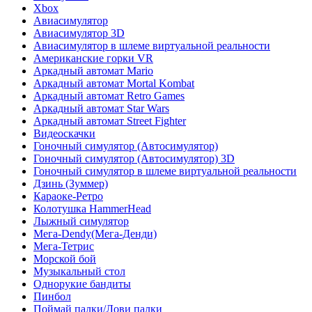
Xbox
Авиасимулятор
Авиасимулятор 3D
Авиасимулятор в шлеме виртуальной реальности
Американские горки VR
Аркадный автомат Mario
Аркадный автомат Mortal Kombat
Аркадный автомат Retro Games
Аркадный автомат Star Wars
Аркадный автомат Street Fighter
Видеоскачки
Гоночный симулятор (Автосимулятор)
Гоночный симулятор (Автосимулятор) 3D
Гоночный симулятор в шлеме виртуальной реальности
Дзинь (Зуммер)
Караоке-Ретро
Колотушка HammerHead
Лыжный симулятор
Мега-Dendy(Мега-Денди)
Мега-Тетрис
Морской бой
Музыкальный стол
Однорукие бандиты
Пинбол
Поймай палки/Лови палки