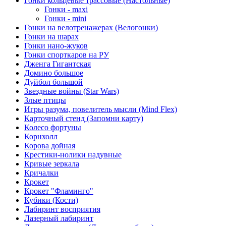
Гонки кольцевые трассовые (Настольные)
Гонки - maxi
Гонки - mini
Гонки на велотренажерах (Велогонки)
Гонки на шарах
Гонки нано-жуков
Гонки спорткаров на РУ
Дженга Гигантская
Домино большое
Дуйбол большой
Звездные войны (Star Wars)
Злые птицы
Игры разума, повелитель мысли (Mind Flex)
Карточный стенд (Запомни карту)
Колесо фортуны
Корнхолл
Корова дойная
Крестики-нолики надувные
Кривые зеркала
Кричалки
Крокет
Крокет "Фламинго"
Кубики (Кости)
Лабиринт восприятия
Лазерный лабиринт