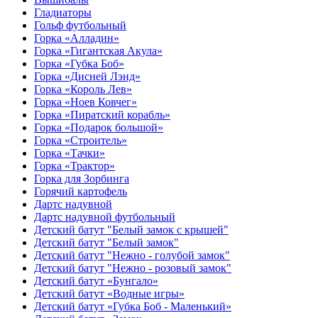
Гладиаторы
Гольф футбольный
Горка «Алладин»
Горка «Гигантская Акула»
Горка «Губка Боб»
Горка «Дисней Лэнд»
Горка «Король Лев»
Горка «Ноев Ковчег»
Горка «Пиратский корабль»
Горка «Подарок большой»
Горка «Строитель»
Горка «Тачки»
Горка «Трактор»
Горка для Зорбинга
Горячий картофель
Дартс надувной
Дартс надувной футбольный
Детский батут "Белый замок с крышей"
Детский батут "Белый замок"
Детский батут "Нежно - голубой замок"
Детский батут "Нежно - розовый замок"
Детский батут «Бунгало»
Детский батут «Водные игры»
Детский батут «Губка Боб - Маленький»