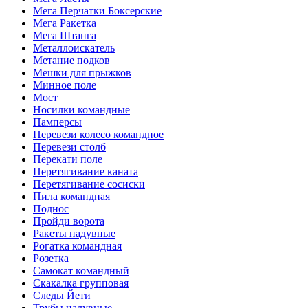
Мега Перчатки Боксерские
Мега Ракетка
Мега Штанга
Металлоискатель
Метание подков
Мешки для прыжков
Минное поле
Мост
Носилки командные
Памперсы
Перевези колесо командное
Перевези столб
Перекати поле
Перетягивание каната
Перетягивание сосиски
Пила командная
Поднос
Пройди ворота
Ракеты надувные
Рогатка командная
Розетка
Самокат командный
Скакалка групповая
Следы Йети
Трубы надувные