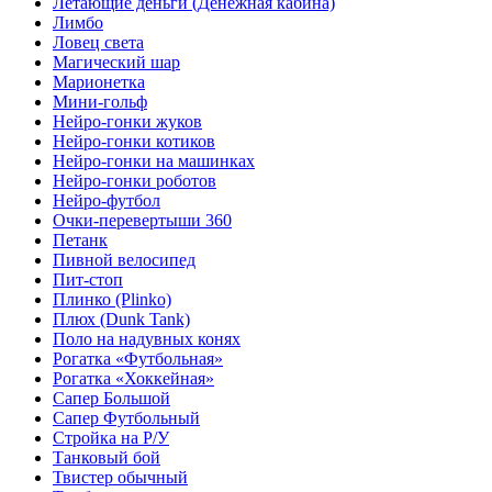
Летающие деньги (Денежная кабина)
Лимбо
Ловец света
Магический шар
Марионетка
Мини-гольф
Нейро-гонки жуков
Нейро-гонки котиков
Нейро-гонки на машинках
Нейро-гонки роботов
Нейро-футбол
Очки-перевертыши 360
Петанк
Пивной велосипед
Пит-стоп
Плинко (Plinko)
Плюх (Dunk Tank)
Поло на надувных конях
Рогатка «Футбольная»
Рогатка «Хоккейная»
Сапер Большой
Сапер Футбольный
Стройка на Р/У
Танковый бой
Твистер обычный