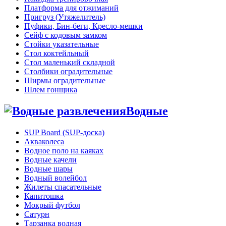
Платформа для отжиманий
Пригруз (Утяжелитель)
Пуфики, Бин-беги, Кресло-мешки
Сейф с кодовым замком
Стойки указательные
Стол коктейльный
Стол маленький складной
Столбики оградительные
Ширмы оградительные
Шлем гонщика
Водные
SUP Board (SUP-доска)
Акваколеса
Водное поло на каяках
Водные качели
Водные шары
Водный волейбол
Жилеты спасательные
Капитошка
Мокрый футбол
Сатурн
Тарзанка водная