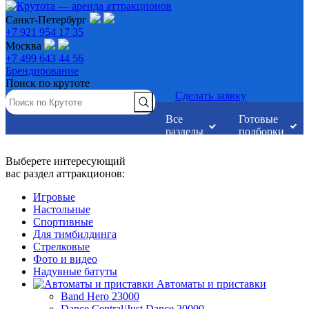
Санкт-Петербург
+7 921 954 17 35
Москва
+7 499 643 44 56
Брендирование
Поиск по крутоте
Сделать заявку
Все
Готовые
разделы
подборки
Выберете интересующий
вас раздел аттракционов:
Игровые
Настольные
Спортивные
Для тимбилдинга
Стрелковые
Фото и видео
Надувные батуты
Автоматы и приставки
Band Hero
23000
Dance Central/Just Dance
20000