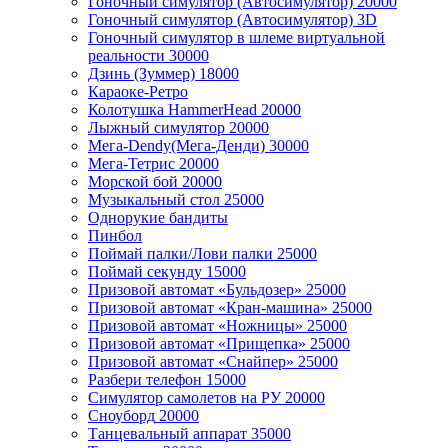
Гоночный симулятор (Автосимулятор)
20000
Гоночный симулятор (Автосимулятор) 3D
Гоночный симулятор в шлеме виртуальной
реальности
30000
Дзинь (Зуммер)
18000
Караоке-Ретро
Колотушка HammerHead
20000
Лыжный симулятор
20000
Мега-Dendy(Мега-Денди)
30000
Мега-Тетрис
20000
Морской бой
20000
Музыкальный стол
25000
Однорукие бандиты
Пинбол
Поймай палки/Лови палки
25000
Поймай секунду
15000
Призовой автомат «Бульдозер»
25000
Призовой автомат «Кран-машина»
25000
Призовой автомат «Ножницы»
25000
Призовой автомат «Прищепка»
25000
Призовой автомат «Снайпер»
25000
Разбери телефон
15000
Симулятор самолетов на РУ
20000
Сноуборд
20000
Танцевальный аппарат
35000