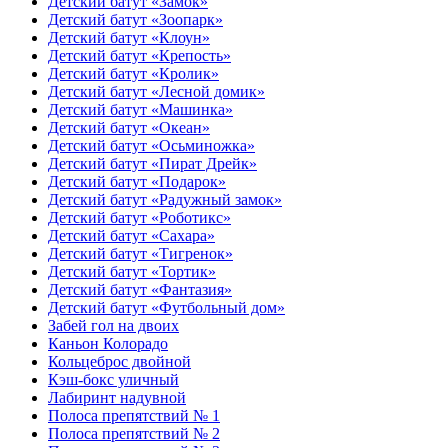
Детский батут «Замок»
Детский батут «Зоопарк»
Детский батут «Клоун»
Детский батут «Крепость»
Детский батут «Кролик»
Детский батут «Лесной домик»
Детский батут «Машинка»
Детский батут «Океан»
Детский батут «Осьминожка»
Детский батут «Пират Дрейк»
Детский батут «Подарок»
Детский батут «Радужный замок»
Детский батут «Роботикс»
Детский батут «Сахара»
Детский батут «Тигренок»
Детский батут «Тортик»
Детский батут «Фантазия»
Детский батут «Футбольный дом»
Забей гол на двоих
Каньон Колорадо
Кольцеброс двойной
Кэш-бокс уличный
Лабиринт надувной
Полоса препятствий № 1
Полоса препятствий № 2