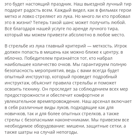
это будет настоящий праздник. Наш выездной лучный тир
подарит радость всем. Каждый
видел
, как в фильмах герои
метко
и ловко стреляют из лука
.
Н
о много ли кто проб
о
вал
это в жизни?
Теперь
такой шанс может получить
любой
.
Вс
ё
благодаря нашей услуге по аренде лучного тира,
который мы можем приве
з
ти абсолютно в любое место.
В стрельбе из лука главны
й
критери
й
—
меткость. Игрок
должен попасть в мишень как можно ближе к центру
,
в
яблочко. Победителем призна
ё
тся тот, кто набрал
наибольшее количество очков. Мы гарантируем полную
безопасность мероприятия, ведь с вами всегда будет
опытный инструктор, который проведет подробный
инструктаж, объяснит правила стрельбы и поможет
освоить технику. Он проследит за соблюдением всех мер
предосторожности и обеспечит комфортное и
увлекательное времяпровождение. Наш арсенал включает
в себя различные виды луков, подходящие как для
новичков, так и для более опытных стрелков, а также
стрелы с безопасными наконечниками. Мы привезем все
необходимое оборудование: мишени, защитные сетки, а
также шатры на случай непогоды.