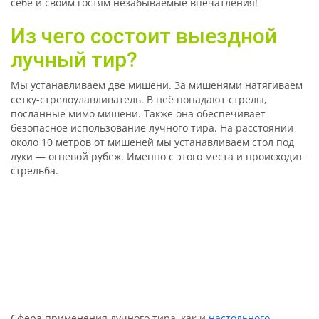
себе и своим гостям незабываемые впечатления!
Из чего состоит выездной
лучный тир?
Мы устанавливае
м
две
мишени. За мишенями натягиваем
сетку
-
стрелоулавливатель. В не
ё
попадают стрелы,
посланные мимо мишени.
Также
она обеспечивает
безопасное использование лучного тира. На расстоянии
около 10 метров от мишеней мы устанавливаем стол под
луки
—
огневой рубеж. Именно с этого места и происходит
стрельба.
Сфера применения лучного тира, как и
настольного