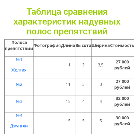
Таблица сравнения
характеристик надувных
полос препятствий
Полоса
Фотография
Длина
Высота
Ширина
Стоимост
препятствий
№1
27 000
11
3
3,5
рублей
Желтая
27 000
№2
11
3
3
рублей
32 000
№3
15
4
4
рублей
№4
30 000
15
5
5
рублей
Джунгли