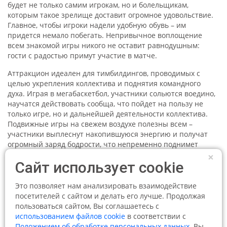
будет не только самим игрокам, но и болельщикам,
которым такое зрелище доставит огромное удовольствие.
Главное, чтобы игроки надели удобную обувь – им
придется немало побегать. Непривычное воплощение
всем знакомой игры никого не оставит равнодушным:
гости с радостью примут участие в матче.
Аттракцион идеален для тимбилдингов, проводимых с
целью укрепления коллектива и поднятия командного
духа. Играя в мегабаскетбол, участники сольются воедино,
научатся действовать сообща, что пойдет на пользу не
только игре, но и дальнейшей деятельности коллектива.
Подвижные игры на свежем воздухе полезны всем –
участники выплеснут накопившуюся энергию и получат
огромный заряд бодрости, что непременно поднимет
настроение и прибавит сил для дальнейшего веселья.
×
Сайт использует cookie
Мегабаскетбол
– действительно оригинальная игра,
дающая возможность выйти за рамки привычных
Это позволяет нам анализировать взаимодействие
развлекательных программ. Аттракцион добавит
посетителей с сайтом и делать его лучше. Продолжая
изюминки любому мероприятию, будь-то корпоратив или
пользоваться сайтом, Вы соглашаетесь с
спортивный праздник. Порадуйте и удивите своих гостей
использованием файлов cookie
в соответствии с
вместе с мегабаскетболом – яркие эмоции и море позитива
Положением об обработке персональных данных
. Вы