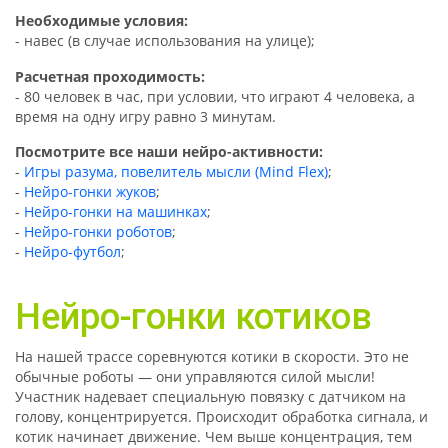
Необходимые условия:
- навес (в случае использования на улице);
Расчетная проходимость:
- 80 человек в час, при условии, что играют 4 человека, а
время на одну игру равно 3 минутам.
Посмотрите все наши нейро-активности:
-
Игры разума, повелитель мысли (Mind Flex)
;
-
Нейро-гонки жуков
;
-
Нейро-гонки на машинках
;
-
Нейро-гонки роботов
;
-
Нейро-футбол
;
Нейро-гонки
котиков
На нашей трассе соревнуются котики в скорости.
Э
то не
обычные роботы
— о
ни управляются силой мысли!
Участник
на
девает специальную повязку с датчиком на
голову, концентрируется
.
П
роисходит обработка сигнала, и
котик начинает движение. Чем выше концентрация, тем