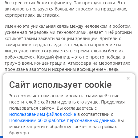
быстрее котик бежит к финишу. Так
проходя
т гонк
и
.
Эт
а
активность
пользуется большим спросом на праздниках,
корпоративах, выставках.
Именно эта уникальная связь между человеком и роботом,
усиленная передовыми технологиями, делает "Нейрогонки
котиков" таким захватывающим зрелищем. Зрители с
замиранием сердца следят за тем, как напряжение на
лицах участников отражается в стремительном беге их
робо-кошечек. Каждый финиш – это не просто победа, а
триумф воли, концентрации. Атмосфера на мероприятиях
пронизана азартом и искренним восхищением, ведь
наблюдать за тем, как робот реагирует на ментальные
×
импульсы, – это поистине завораживающее зрелище.
Сайт использует cookie
После каждого заезда участники делятся впечатлениями,
рассказывая о своих стратегиях и о том, как им удавалось
Это позволяет нам анализировать взаимодействие
достичь максимальной синхронизации с их роботамии. Это
посетителей с сайтом и делать его лучше. Продолжая
не просто развлечение, а возможность почувствовать себя
пользоваться сайтом, Вы соглашаетесь с
частью чего-то совершенно нового и удивительного, где
использованием файлов cookie
в соответствии с
наука встречается с интуицией, а человеческий разум
Положением об обработке персональных данных
. Вы
обретает новое измерение взаимодействия с миром.
можете запретить обработку cookies в настройках
браузера.