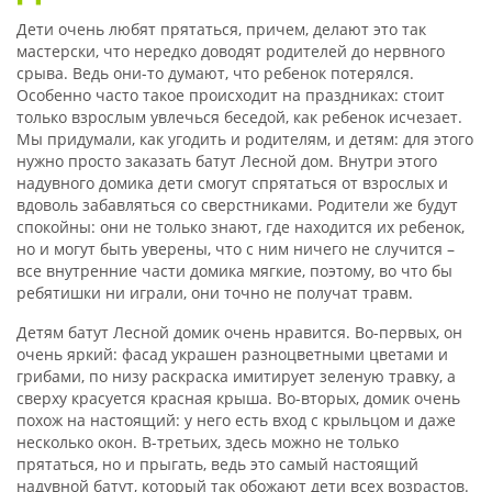
Дети очень любят прятаться, причем, делают это так
мастерски, что нередко доводят родителей до нервного
срыва. Ведь они-то думают, что ребенок потерялся.
Особенно часто такое происходит на праздниках: стоит
только взрослым увлечься беседой, как ребенок исчезает.
Мы придумали, как угодить и родителям, и детям: для этого
нужно просто заказать батут Лесной дом. Внутри этого
надувного домика дети смогут спрятаться от взрослых и
вдоволь забавляться со сверстниками. Родители же будут
спокойны: они не только знают, где находится их ребенок,
но и могут быть уверены, что с ним ничего не случится –
все внутренние части домика мягкие, поэтому, во что бы
ребятишки ни играли, они точно не получат травм.
Детям батут Лесной домик очень нравится. Во-первых, он
очень яркий: фасад украшен разноцветными цветами и
грибами, по низу раскраска имитирует зеленую травку, а
сверху красуется красная крыша. Во-вторых, домик очень
похож на настоящий: у него есть вход с крыльцом и даже
несколько окон. В-третьих, здесь можно не только
прятаться, но и прыгать, ведь это самый настоящий
надувной батут, который так обожают дети всех возрастов.