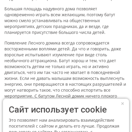
Большая площадь надувного дома позволяет
одновременно играть всем желающим, поэтому батут
можно смело устанавливать на общественных
мероприятиях, детских праздниках, да и везде, где
планируется присутствие большого числа детей.
Появление Лесного домика всегда сопровождается
восторженными воплями детей. Да что и говорить, даже
взрослые испытывают изумление при виде столь
необычного аттракциона. Батут хорош и тем, что дает
возможность детям не только играть, но и активно
двигаться, чего им так часто не хватает в повседневной
жизни. Если не давать малышам возможность выплеснуть
энергию, они превращаются в настоящих разрушителей и
могут натворить такое, что способно испортить все
мероприятие. С батутом Лесной домик ничего плохого
точно не произойдет: дети будут заняты делом и не станут
×
Сайт использует cookie
играть там, где это может быть опасным. При этом
родители могут немного расслабиться и отдохнуть, не
утруждая себя постоянным контролем за своим чадом.
Это позволяет нам анализировать взаимодействие
посетителей с сайтом и делать его лучше. Продолжая
Батут Лесной домик наполнит детский праздник яркими
пользоваться сайтом, Вы соглашаетесь с