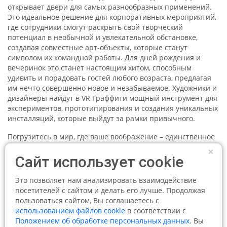
открывает двери для самых разнообразных применений.
Это идеальное решение для корпоративных мероприятий,
где сотрудники смогут раскрыть свой творческий
потенциал в необычной и увлекательной обстановке,
создавая совместные арт-объекты, которые станут
символом их командной работы. Для дней рождения и
вечеринок это станет настоящим хитом, способным
удивить и порадовать гостей любого возраста, предлагая
им нечто совершенно новое и незабываемое. Художники и
дизайнеры найдут в VR Граффити мощный инструмент для
экспериментов, прототипирования и создания уникальных
инсталляций, которые выйдут за рамки привычного.
Погрузитесь в мир, где ваше воображение – единственное
ограничение. Почувствуйте себя настоящим творцом,
×
способным создавать произведения искусства, которые
Сайт использует cookie
живут и дышат вокруг вас. VR Граффити в аренду – это ваш
шанс прикоснуться к будущему искусства и развлечений, и
Это позволяет нам анализировать взаимодействие
это прикосновение оставит неизгладимый след в вашей
посетителей с сайтом и делать его лучше. Продолжая
памяти.
пользоваться сайтом, Вы соглашаетесь с
использованием файлов cookie
в соответствии с
Положением об обработке персональных данных
. Вы