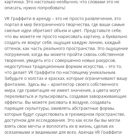
картинка
.
Э
то настолько необычно
,
что словами это не
описать, нужно попробовать!
VR Граффити в аренду – это не просто развлечение, это
портал в мир безграничного творчества, где ваши самые
смелые идеи обретают объем и цвет. Представьте себе,
что вы можете не просто нарисовать картину, а буквально
создать ее вокруг себя, ощущая каждую линию, каждый
оттенок, как часть реального пространства. Это ощущение
погружения, когда вы можете пройти сквозь собственное
творение, увидеть его с совершенно новых ракурсов,
недоступных традиционным формам искусства, – это то,
что делает VR Граффити по-настоящему уникальным.
Забудьте о холстах и красках, которые ограничивают вашу
фантазию. Здесь вы – архитектор своего собственного
мира, где гравитация не имеет значения, а цвета могут
переливаться и пульсировать, создавая завораживающие
эффекты. Вы можете рисовать в воздухе, создавать
парящие скульптуры, оживлять абстрактные формы,
которые будут существовать в трехмерном пространстве,
доступном для исследования. Это как если бы вы могли
взять свои мечты и воплотить их в жизнь, сделав их
осязаемыми и видимыми для всех. Аренда VR Граффити