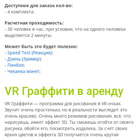
Доступное для заказа кол-во:
- 4 комплекта.
Расчетная проходимость:
- 30 человек в час, при условии, что на одного человека
выделяется 2 минуты.
Может быть это будет полезно:
-
Speed Test (Реакция)
;
-
Дзинь (Зуммер)
;
-
Пинбол
;
-
Чеканка монет
;
VR Граффити в аренду
VR Граффити
—
программа для рисования в VR
-
очках.
Звучит очень простенько
,
но в реальности выглядит это
очень красиво
. О
чень много режимов рисования, вс
ё,
что
нарисуешь
,
имеет эффект 3D
. Т
ы сможешь отойти от своего
рисунка, обойти его
,
посмотреть
издалека
. За сч
ё
т своих
ярких цветов и эффекта 3D получается очень крутая