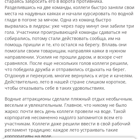
стараясь забросить его в ворота противника.
Разделившись на две команды, коллеги быстро заняли свои
места на надувных каяках и начали курсировать по водной
глади в погоне за мячом. Одна из команд быстро
вырвалась в лидеры: уже через пару минут они забили три
гола. Участники проигрывающей команды сдаваться не
собирались, потому стали действовать сообща, им на
помощь пришли и те, кто остался на берегу. Вплавь они
помогали своим товарищам, направляя каяки в нужном
направлении. Усилия не прошли даром, и вскоре счет
сравнялся. После еще нескольких голов коллеги решили,
что победила дружба и отправились отдыхать на берег.
Отдохнув и перекусив, многие вернулись к игре и качелям.
Действительно, лето в нашей стране слишком короткое,
чтобы отказывать себе в таких удовольствиях.
Водные аттракционы сделали пляжный отдых необычным,
веселым и увлекательным. Главное, что никому не было
жарко: почти весь день коллеги провели на воде. Такой
корпоратив несомненно надолго запомнится всем его
участникам. Коллеги даже решили ввести в свой рабочий
регламент традицию: каждое лето устраивать такие
корпоративы на воде.